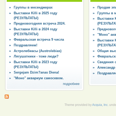
Группы в месенджерах
Продам эпи
Выставки Killi в 2025 году
Группы в 
(РЕЗУЛЬТАТЫ)
Выставки Ki
Предновогодняя встреча 2024.
(РЕЗУЛЬТА
Выставки Killi в 2024 году
Преднового
(РЕЗУЛЬТАТЫ)
"Моно" ак
Февральская встреча 9 числа
Выставки Ki
Поздравляем!
(РЕЗУЛЬТА
Астролебиасы (Austrolebias)
Общая выс
Лягушатники - тоже люди?
Февральска
Выставки Killi в 2023 году
Сведения 
(РЕЗУЛЬТАТЫ)
Александр
Sergejam Dzim?anas Diena!
Поздравля
"Моно" аквариум самосевом.
подробнее
Theme provided by
Acquia, Inc.
unde