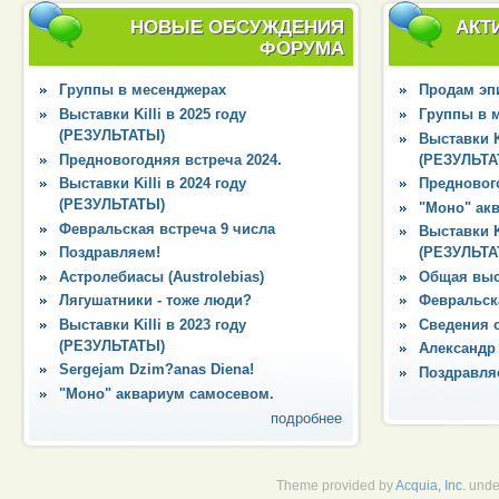
НОВЫЕ ОБСУЖДЕНИЯ
АКТ
ФОРУМА
Группы в месенджерах
Продам эпи
Выставки Killi в 2025 году
Группы в 
(РЕЗУЛЬТАТЫ)
Выставки Ki
Предновогодняя встреча 2024.
(РЕЗУЛЬТА
Выставки Killi в 2024 году
Преднового
(РЕЗУЛЬТАТЫ)
"Моно" ак
Февральская встреча 9 числа
Выставки Ki
Поздравляем!
(РЕЗУЛЬТА
Астролебиасы (Austrolebias)
Общая выс
Лягушатники - тоже люди?
Февральска
Выставки Killi в 2023 году
Сведения 
(РЕЗУЛЬТАТЫ)
Александр
Sergejam Dzim?anas Diena!
Поздравля
"Моно" аквариум самосевом.
подробнее
Theme provided by
Acquia, Inc.
unde