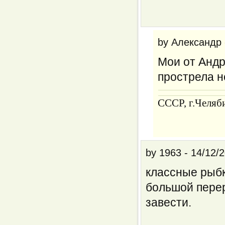
by
Александр
Мои от Андр
прострела н
CCCP, г.Челяб
by
1963
-
14/12/2
классные рыбк
большой перер
завести.