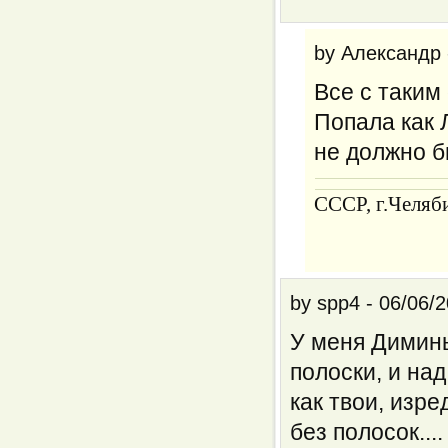
by
Александр
Все с таким
Попала как 
не должно б
CCCP, г.Челяб
by
spp4
-
06/06/2
У меня Димины
полоски, и на
как твои, изр
без полосок....