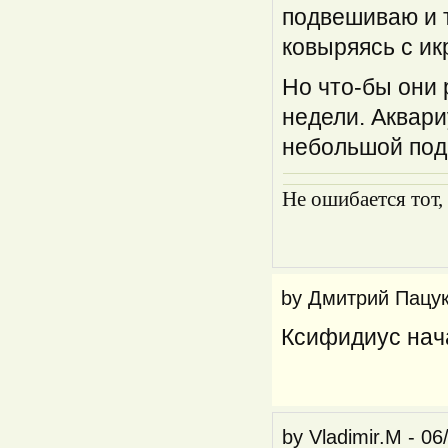
подвешиваю и 
ковыряясь с ик
Но что-бы они 
недели. Аквар
небольшой под
Не ошибается тот,
by
Дмитрий Пацу
Ксифидиус нач
by
Vladimir.M
-
06