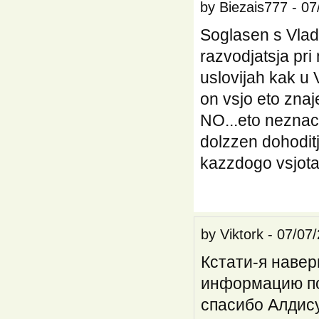
by
Biezais777
-
07
Soglasen s Vlad
razvodjatsja pri
uslovijah kak u Vl
on vsjo eto znaje
NO...eto neznacc
dolzzen dohoditj
kazzdogo vsjotak
by
Viktork
-
07/07/
Кстати-я навер
информацию по
спасибо Алдису