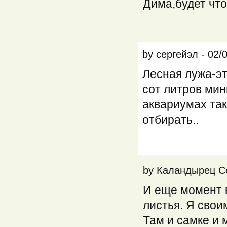
Дима,будет что
by
сергейэл
-
02/
Лесная лужа-эт
сот литров мин
аквариумах так
отбирать..
by
Каландырец С
И еще момент в
листья. Я свои
Там и самке и 