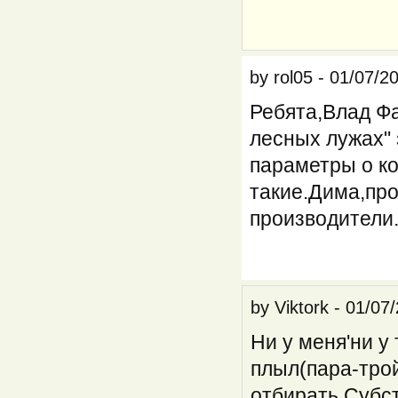
by
rol05
-
01/07/20
Ребята,Влад Фа
лесных лужах"
параметры о к
такие.Дима,про
производители
by
Viktork
-
01/07/
Ни у меня'ни у
плыл(пара-трой
отбирать.Субс