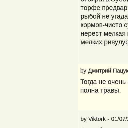
торфе предвари
рыбой не угада
кормов-чисто 
нерест мелкая 
мелких ривулус
by
Дмитрий Пацу
Тогда не очень
полна травы.
by
Viktork
-
01/07/