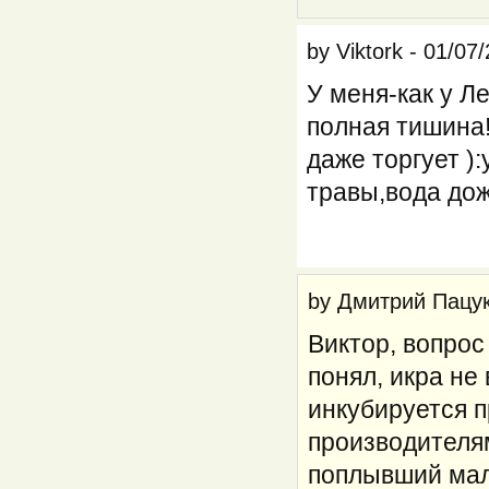
by
Viktork
-
01/07/
У меня-как у Л
полная тишина!
даже торгует ):
травы,вода дож
by
Дмитрий Пацу
Виктор, вопрос
понял, икра не
инкубируется п
производителя
поплывший ма