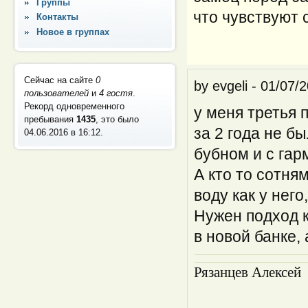
Группы
что чувствуют 
Контакты
Новое в группах
Сейчас на сайте
0
by
evgeli
-
01/07/2
пользователей
и
4 гостя
.
Рекорд одновременного
у меня третья 
пребывания
1435
, это было
за 2 года не бы
04.06.2016 в 16:12
.
бубном и с гарм
А кто то сотня
воду как у него
Нужен подход к
в новой банке, 
Рязанцев Алексей