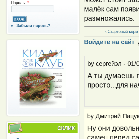
Пароль:
*
малёк сам появ
размножались.
Забыли пароль?
‹ Стартовый корм 
Войдите на сайт
by
сергейэл
-
01/
А ты думаешь 
просто...для н
by
Дмитрий Пацу
Ну они довольн
СКЛИК
самец перед с