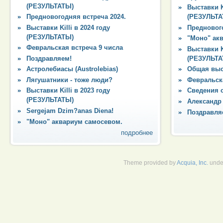
(РЕЗУЛЬТАТЫ)
Выставки Ki
Предновогодняя встреча 2024.
(РЕЗУЛЬТА
Выставки Killi в 2024 году
Преднового
(РЕЗУЛЬТАТЫ)
"Моно" ак
Февральская встреча 9 числа
Выставки Ki
Поздравляем!
(РЕЗУЛЬТА
Астролебиасы (Austrolebias)
Общая выс
Лягушатники - тоже люди?
Февральска
Выставки Killi в 2023 году
Сведения 
(РЕЗУЛЬТАТЫ)
Александр
Sergejam Dzim?anas Diena!
Поздравля
"Моно" аквариум самосевом.
подробнее
Theme provided by
Acquia, Inc.
unde