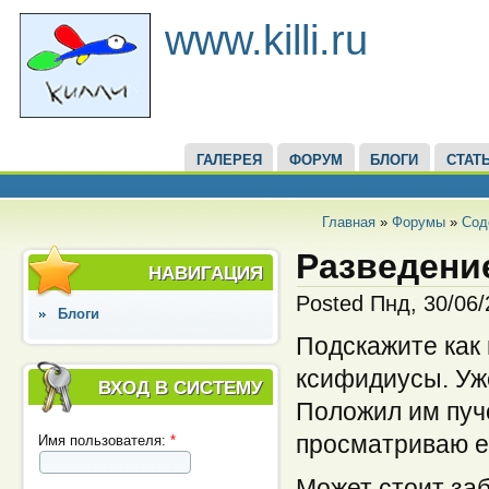
www.killi.ru
ГАЛЕРЕЯ
ФОРУМ
БЛОГИ
СТАТ
Главная
»
Форумы
»
Сод
Разведени
НАВИГАЦИЯ
Posted Пнд, 30/06
Блоги
Подскажите как 
ксифидиусы. Уже
ВХОД В СИСТЕМУ
Положил им пучо
просматриваю ег
Имя пользователя:
*
Может стоит заб