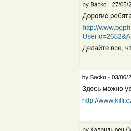
by
Backo
-
27/05/
Дорогие ребята
http://www.bgph
UserId=2652&A
Делайте все, ч
by
Backo
-
03/06/
Здесь можно уви
http://www.killi.
by
Каландырец С