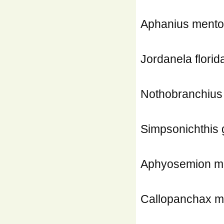
Aphanius ment
Jordanela florid
Nothobranchius
Simpsonichthis g
Aphyosemion m
Callopanchax m