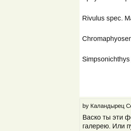
Rivulus spec. M
Chromaphyosem
Simpsonichthys w
by
Каландырец С
Васко ты эти ф
галерею. Или п