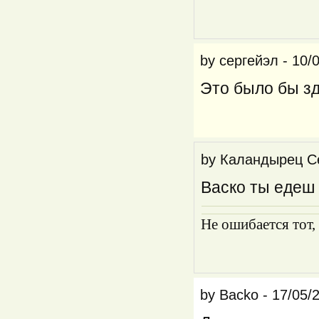
by
сергейэл
-
10/
Это было бы з
by
Каландырец С
Васко ты едеш 
Не ошибается тот,
by
Backo
-
17/05/