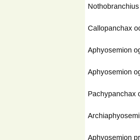
Nothobranchius
Callopanchax oc
Aphyosemion o
Aphyosemion og
Pachypanchax o
Archiaphyosemi
Aphyosemion pr