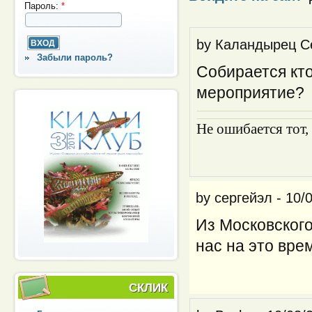
Пароль:
*
by
Каландырец С
Забыли пароль?
Собирается кто
мероприятие?
Не ошибается тот,
by
сергейэл
-
10/
Из Московского
нас на это вре
СКЛИК