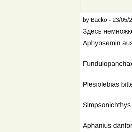
by
Backo
-
23/05/
Здесь немножко
Aphyosemin aus
Fundulopanchax
Plesiolebias bitt
Simpsonichthys 
Aphanius danfor