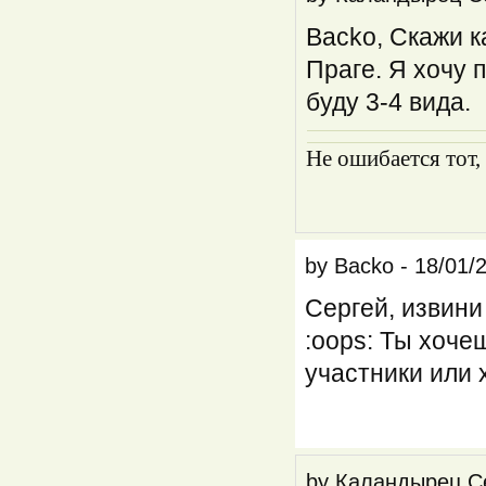
Васkо, Скажи к
Праге. Я хочу 
буду 3-4 вида.
Не ошибается тот,
by
Backo
-
18/01/
Сергей, извини
:oops: Ты хоче
участники или 
by
Каландырец С