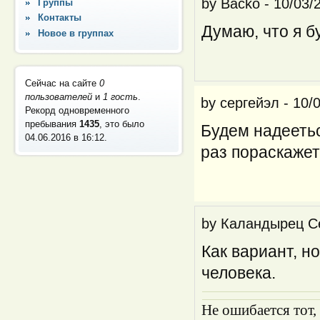
by
Backo
-
10/03/
Группы
Контакты
Думаю, что я б
Новое в группах
Сейчас на сайте
0
пользователей
и
1 гость
.
by
сергейэл
-
10/
Рекорд одновременного
пребывания
1435
, это было
Будем надеетьс
04.06.2016 в 16:12
.
раз пораскажет
by
Каландырец С
Как вариант, 
человека.
Не ошибается тот,