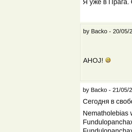
Я уже в Прага.
by
Backo
-
20/05/
AHOJ!
by
Backo
-
21/05/
Сегодня в сво
Nematholebias w
Fundulopanchax 
Fundulopanchax