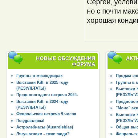
Сергей, услови
но с почти мак
хорошая кондиц
НОВЫЕ ОБСУЖДЕНИЯ
АКТ
ФОРУМА
Группы в месенджерах
Продам эпи
Выставки Killi в 2025 году
Группы в 
(РЕЗУЛЬТАТЫ)
Выставки Ki
Предновогодняя встреча 2024.
(РЕЗУЛЬТА
Выставки Killi в 2024 году
Преднового
(РЕЗУЛЬТАТЫ)
"Моно" ак
Февральская встреча 9 числа
Выставки Ki
Поздравляем!
(РЕЗУЛЬТА
Астролебиасы (Austrolebias)
Общая выс
Лягушатники - тоже люди?
Февральска