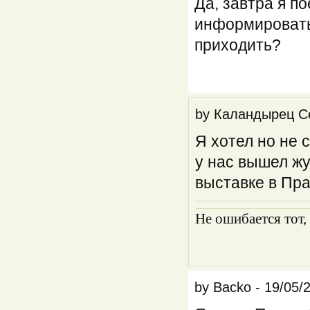
Да, завтра я по
информировать
приходить?
by
Каландырец С
Я хотел но не 
у нас вышел жу
выставке в Пра
Не ошибается тот,
by
Backo
-
19/05/