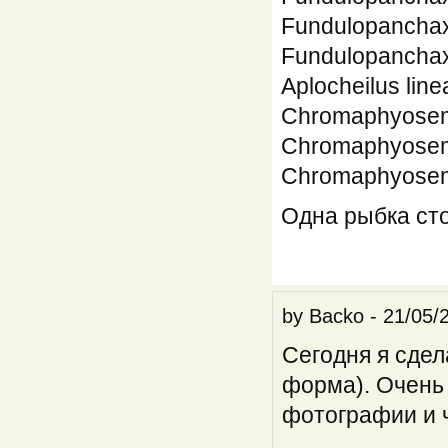
Fundulopanchax 
Fundulopanchax
Aplocheilus line
Chromaphyosem
Chromaphyose
Chromaphyosemio
Одна рыбка сто
by
Backo
-
21/05/
Сегодня я сдел
форма). Очень
фотографии и ч