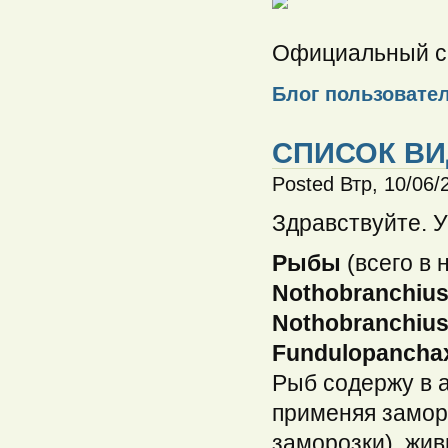
Официальный с
Блог пользовател
СПИСОК ВИ
Posted Втр, 10/06/2
Здравствуйте. У
Рыбы
(всего в 
Nothobranchius
Nothobranchius
Fundulopanchax
Рыб содержу в а
применяя замор
заморозки), жив