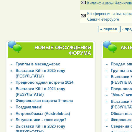
Киллифишеры Чернигов
Конференция и выставка
Санкт-Петербурге
« первая
‹ пр
НОВЫЕ ОБСУЖДЕНИЯ
АКТ
ФОРУМА
Группы в месенджерах
Продам эпи
Выставки Killi в 2025 году
Группы в 
(РЕЗУЛЬТАТЫ)
Выставки Ki
Предновогодняя встреча 2024.
(РЕЗУЛЬТА
Выставки Killi в 2024 году
Преднового
(РЕЗУЛЬТАТЫ)
"Моно" ак
Февральская встреча 9 числа
Выставки Ki
Поздравляем!
(РЕЗУЛЬТА
Астролебиасы (Austrolebias)
Общая выс
Лягушатники - тоже люди?
Февральска
Выставки Killi в 2023 году
Сведения 
(РЕЗУЛЬТАТЫ)