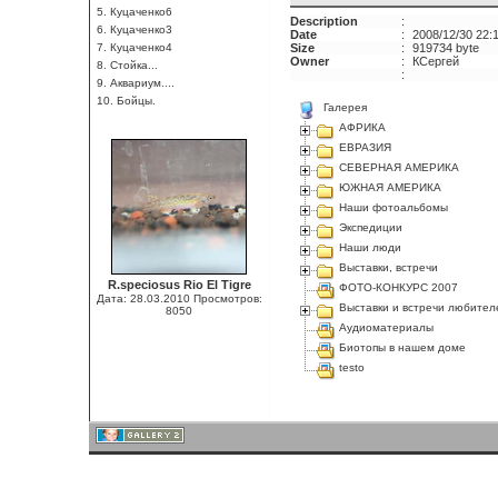
5. Куцаченко6
Description
:
6. Куцаченко3
Date
:
2008/12/30 22:
7. Куцаченко4
Size
:
919734 byte
Owner
:
КСергей
8. Стойка...
:
9. Аквариум....
10. Бойцы.
Галерея
АФРИКА
ЕВРАЗИЯ
СЕВЕРНАЯ АМЕРИКА
ЮЖНАЯ АМЕРИКА
Наши фотоальбомы
Экспедиции
Наши люди
Выставки, встречи
R.speciosus Rio El Tigre
ФОТО-КОНКУРС 2007
Дата: 28.03.2010
Просмотров:
Выставки и встречи любител
8050
Аудиоматериалы
Биотопы в нашем доме
testo