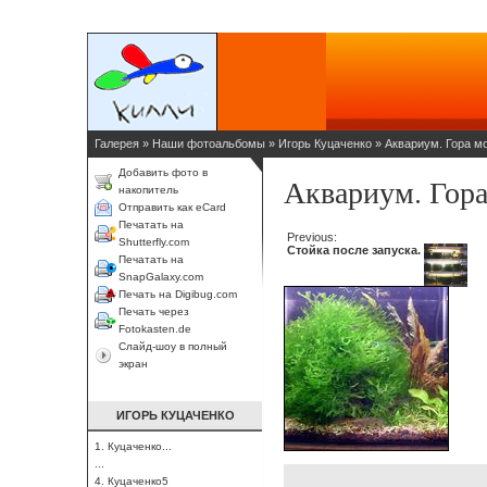
Галерея
»
Наши фотоальбомы
»
Игорь Куцаченко
»
Аквариум. Гора м
Добавить фото в
Аквариум. Гор
накопитель
Отправить как eCard
Печатать на
Previous:
Shutterfly.com
Стойка после запуска.
Печатать на
SnapGalaxy.com
Печать на Digibug.com
Печать через
Fotokasten.de
Слайд-шоу в полный
экран
ИГОРЬ КУЦАЧЕНКО
1. Куцаченко...
...
4. Куцаченко5