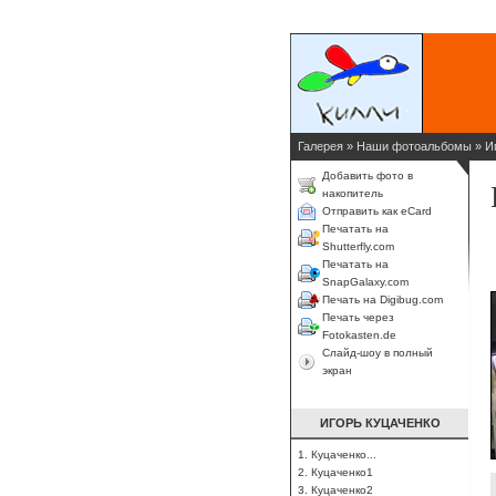
Галерея
»
Наши фотоальбомы
»
И
Добавить фото в
накопитель
Отправить как eCard
Печатать на
Shutterfly.com
Печатать на
SnapGalaxy.com
Печать на Digibug.com
Печать через
Fotokasten.de
Слайд-шоу в полный
экран
ИГОРЬ КУЦАЧЕНКО
1. Куцаченко...
2. Куцаченко1
3. Куцаченко2