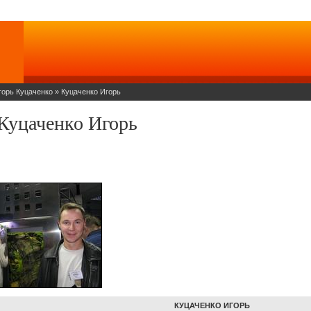
горь Куцаченко
»
Куцаченко Игорь
Куцаченко Игорь
КУЦАЧЕНКО ИГОРЬ