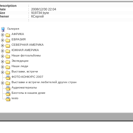
Description
:
Date
:
2008/12/30 22:04
Size
:
919734 byte
Owner
:
КСергей
:
Галерея
АФРИКА
ЕВРАЗИЯ
СЕВЕРНАЯ АМЕРИКА
ЮЖНАЯ АМЕРИКА
Наши фотоальбомы
Экспедиции
Наши люди
Выставки, встречи
ФОТО-КОНКУРС 2007
Выставки и встречи любителей других стран
Аудиоматериалы
Биотопы в нашем доме
testo