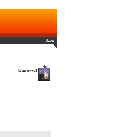
Вход
Next:
Куцаченко1