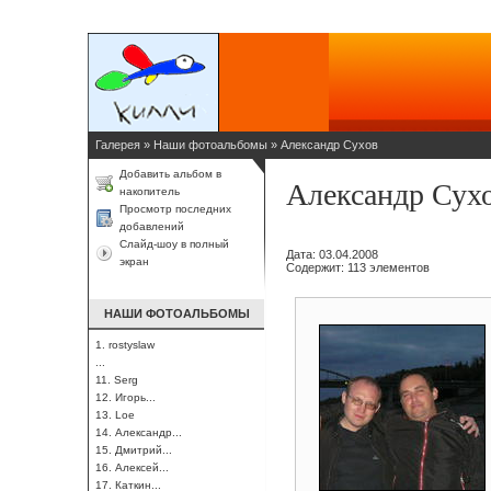
Галерея
»
Наши фотоальбомы
»
Александр Сухов
Добавить альбом в
Александр Сух
накопитель
Просмотр последних
добавлений
Слайд-шоу в полный
Дата: 03.04.2008
экран
Содержит: 113 элементов
НАШИ ФОТОАЛЬБОМЫ
1. rostyslaw
...
11. Serg
12. Игорь...
13. Loe
14. Александр...
15. Дмитрий...
16. Алексей...
17. Каткин...