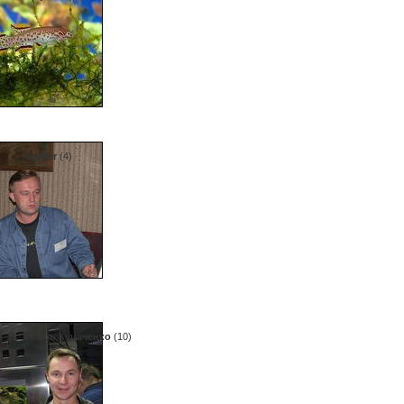
sayber
(4)
Игорь Куцаченко
(10)