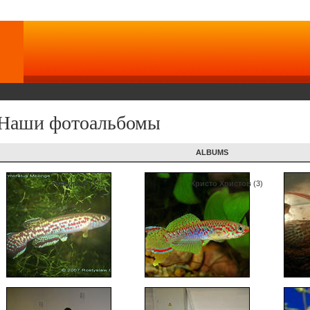
Наши фотоальбомы
ALBUMS
rostyslaw
(12)
Христо Христов
(3)