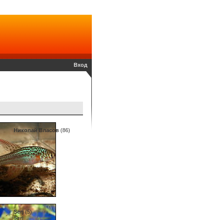
Вход
Николай Власов
(86)
Serj
(5)
Serj