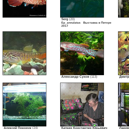
Serg
(20)
Ep_annulatus
Выставка в Питере
2017
Loe
(3)
Александр Сухов
(113)
Дмит
Алексей Покорук
(24)
Каткин Константин Юрьевич
Ланев