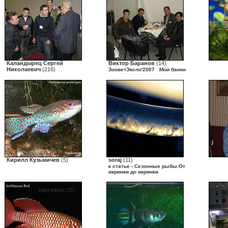
Каландырец Сергей
Виктор Баранов
(14)
Николаевич
(216)
ЗооветЭкспо'2007
Мои банки
Кирилл Кузьмичев
(5)
soraj
(11)
к статье - Сезонные рыбы.От
икринки до икринки
сергейэл
(35)