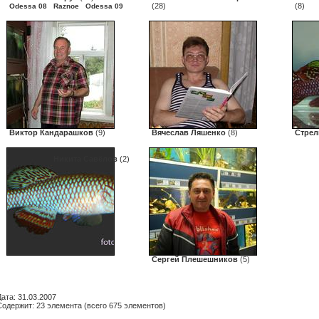
(28)
(8)
Odessa 08
Raznoe
Odessa 09
Виктор Кандарашков
(9)
Вячеслав Ляшенко
(8)
Стрел
Никита Савёлов
(2)
Сергей Плешешников
(5)
Дата: 31.03.2007
Содержит: 23 элемента (всего 675 элементов)