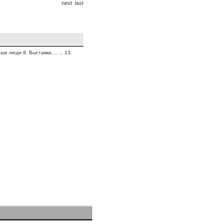
next
last
аши люди
8. Выставки,...
...
13.