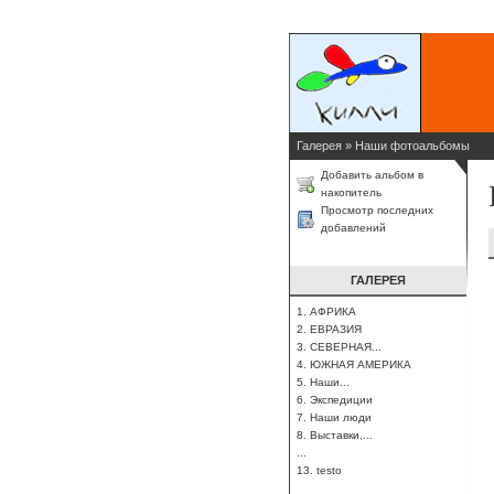
Галерея
»
Наши фотоальбомы
Добавить альбом в
накопитель
Просмотр последних
добавлений
ГАЛЕРЕЯ
1. АФРИКА
2. ЕВРАЗИЯ
3. СЕВЕРНАЯ...
4. ЮЖНАЯ АМЕРИКА
5. Наши...
6. Экспедиции
7. Наши люди
8. Выставки,...
...
13. testo