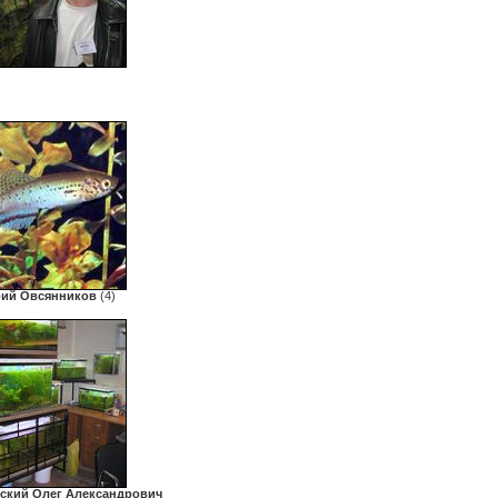
рий Овсянников
(4)
ский Олег Александрович