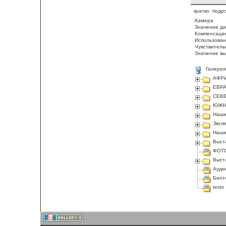
кратко
подр
Камера
Значение д
Компенсация
Использован
Чувствитель
Значение в
Галерея
АФР
ЕВР
СЕВ
ЮЖН
Наши
Эксп
Наши
Выст
ФОТО
Выст
Ауди
Биот
testo