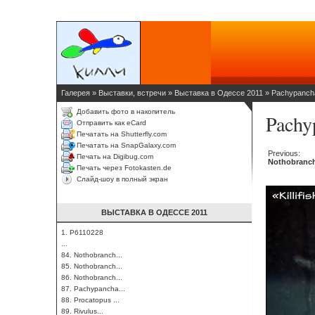
Галерея
»
Выставки, встречи
»
Выставка в Одессе 2011
»
Pachypanchax
Добавить фото в накопитель
Pachyp
Отправить как eCard
Печатать на Shutterfly.com
Печатать на SnapGalaxy.com
Previous:
Печать на Digibug.com
Nothobranch
Печать через Fotokasten.de
Слайд-шоу в полный экран
ВЫСТАВКА В ОДЕССЕ 2011
1. P6110228
...
84. Nothobranch...
85. Nothobranch...
86. Nothobranch...
87. Pachypancha...
88. Procatopus ...
89. Rivulus...