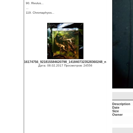
90. Rivulus...
...
119. Chromaphyos...
16174756_921815584620798_1418407323528360248_n
Дата: 08.02.2017
Просмотров: 24556
Description
Date
Size
Owner