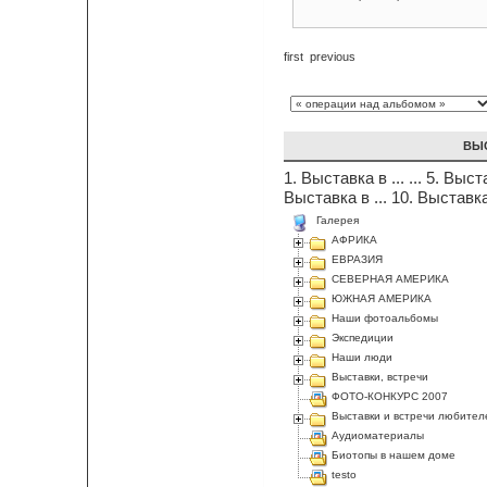
first
previous
ВЫС
1. Выставка в ...
...
5. Выста
Выставка в ...
10. Выставка
Галерея
АФРИКА
ЕВРАЗИЯ
СЕВЕРНАЯ АМЕРИКА
ЮЖНАЯ АМЕРИКА
Наши фотоальбомы
Экспедиции
Наши люди
Выставки, встречи
ФОТО-КОНКУРС 2007
Выставки и встречи любител
Аудиоматериалы
Биотопы в нашем доме
testo