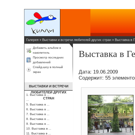
Галерея
»
Выставки и встречи любителей других стран
»
Выставка в 
Добавить альбом в
Выставка в Г
накопитель
Просмотр последних
добавлений
Слайд-шоу в полный
Дата: 19.06.2009
экран
Содержит: 55 элементо
ВЫСТАВКИ И ВСТРЕЧИ
ЛЮБИТЕЛЕЙ ДРУГИХ
1. Выставка в ...
СТРАН
...
5. Выставка в ...
6. Выставка в ...
7. Выставка в ...
8. Выставка в ...
9. Выставка в ...
10. Выставка в ...
11. Выставка в ...