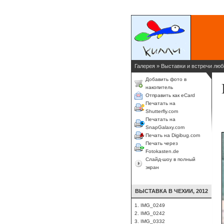
Галерея
»
Выставки и встречи люб
Добавить фото в
накопитель
Отправить как eCard
Печатать на
Shutterfly.com
Печатать на
SnapGalaxy.com
Печать на Digibug.com
Печать через
Fotokasten.de
Слайд-шоу в полный
экран
ВЫСТАВКА В ЧЕХИИ, 2012
1. IMG_0249
2. IMG_0242
3. IMG_0332