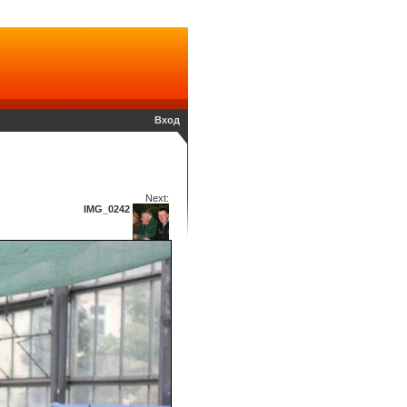
Вход
Next:
IMG_0242