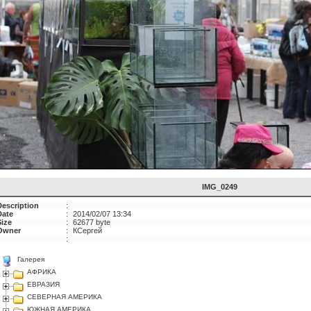
IMG_0249
Description
:
Date
:
2014/02/07 13:34
Size
:
62677 byte
Owner
:
КСергей
:
Галерея
АФРИКА
ЕВРАЗИЯ
СЕВЕРНАЯ АМЕРИКА
ЮЖНАЯ АМЕРИКА