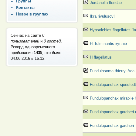
Группы
Jordanella floridae
Контакты
Новое в группах
Ikra rivulusov!
Hypsolebias flagellates J
Сейчас на сайте
0
пользователей
и
0 гостей
.
H. fulminantis куплю
Рекорд одновременного
пребывания
1435
, это было
H flagellatus
04.06.2016 в 16:12
.
Fundulosoma thierryi Ada
Fundulopanchax sjoested
Fundulopanchax mirabile
Fundulopanchax gardneri 
Fundulopanchax gardneri