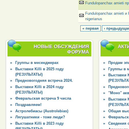
Fundulopanchax amieti п
Fundulopanchax amieti и 
nigerianus
« первая
‹ предыдуща
НОВЫЕ ОБСУЖДЕНИЯ
АКТ
ФОРУМА
Группы в месенджерах
Продам эпи
Выставки Killi в 2025 году
Группы в 
(РЕЗУЛЬТАТЫ)
Выставки Ki
Предновогодняя встреча 2024.
(РЕЗУЛЬТА
Выставки Killi в 2024 году
Преднового
(РЕЗУЛЬТАТЫ)
"Моно" ак
Февральская встреча 9 числа
Выставки Ki
Поздравляем!
(РЕЗУЛЬТА
Астролебиасы (Austrolebias)
Общая выс
Лягушатники - тоже люди?
Февральска
Выставки Killi в 2023 году
Сведения 
(РЕЗУЛЬТАТЫ)