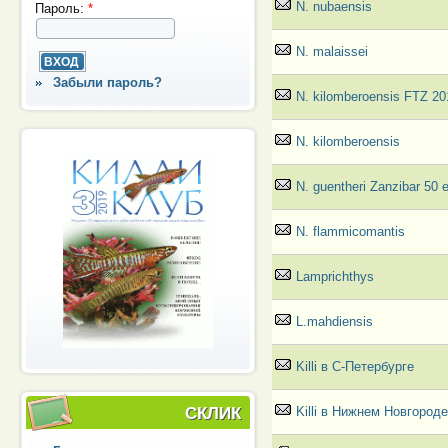
N. nubaensis
Пароль:
*
N. malaissei
Забыли пароль?
N. kilomberoensis FTZ 20
N. kilomberoensis
N. guentheri Zanzibar 50 
N. flammicomantis
Lamprichthys
L.mahdiensis
Killi в С-Петербурге
Killi в Нижнем Новгород
СКЛИК