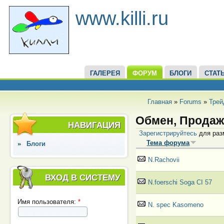
www.killi.ru
ГАЛЕРЕЯ
ФОРУМ
БЛОГИ
СТАТ
Главная
»
Forums
»
Трей
Обмен, Продаж
НАВИГАЦИЯ
Зарегистрируйтесь
для раз
Тема форума
Блоги
N.Rachovii
ВХОД В СИСТЕМУ
N.foerschi Soga CI 57
Имя пользователя:
*
N. spec Kasomeno